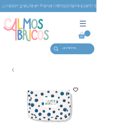
Livraison gratuite en France Métropolitaine à partir de 40€ d'achat                         