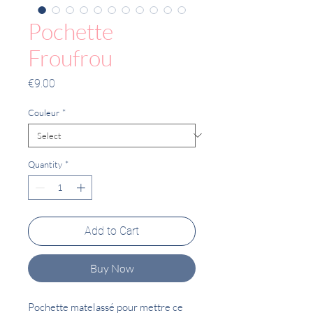
Pochette
Froufrou
Price
€9.00
Couleur
*
Quantity
*
Add to Cart
Buy Now
Pochette matelassé pour mettre ce