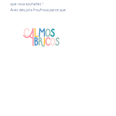
que vous souhaitez !
Avec des jolis froufrous parce que
c'est encore plus mignon.
Dimensions intérieures 25x15 cm
Fabriqué à la main, à Paris à partir de
tissus upcyclés
Lavage 30°C
Follow us!
Receive our Newsletter
Subscribe