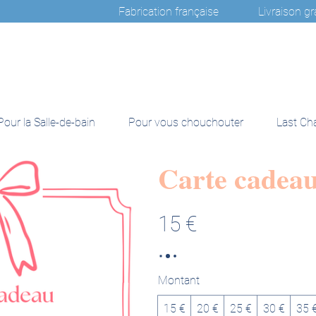
                              Fabrication française              
Pour la Salle-de-bain
Pour vous chouchouter
Last Ch
Carte cadea
15 €
Montant
15 €
20 €
25 €
30 €
35 