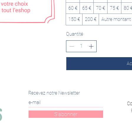
60 €
65 €
70 €
75 €
80 
150 €
200 €
Autre montant
Quantité
Ac
Recevez notre Newsletter
Co
S'abonner