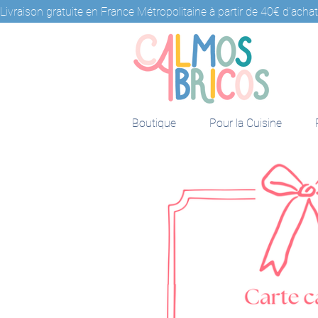
Livraison gratuite en France Métropolitaine à partir de 40€ d'achat            
Boutique
Pour la Cuisine